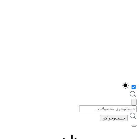
جست‌و‌جو
برای:
جست‌و‌جو کن