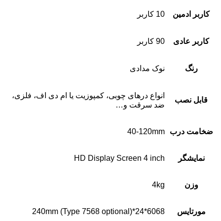
کاربر ادمین
10 کاربر
کاربر عادی
90 کاربر
رنگ
نوک مدادی
انواع درهای چوبی، کمپوزیت یا ام دی اف، فلزی،
قابل نصب
ضد سرقت و…
ضخامت درب
40-120mm
نمایشگر
HD Display Screen 4 inch
وزن
4kg
مورتایس
6068*24*240mm (Type 7568 optional)