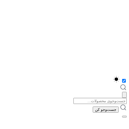
جست‌و‌جو
برای:
جست‌و‌جو کن