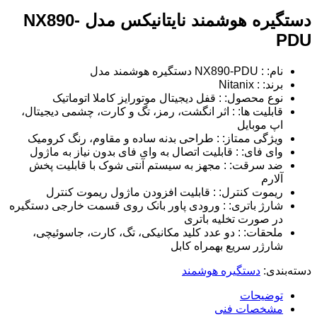
دستگیره هوشمند نایتانیکس مدل NX890-
PDU
نام: : NX890-PDU دستگیره هوشمند مدل
برند: : Nitanix
نوع محصول: : قفل دیجیتال موتورایز کاملا اتوماتیک
قابلیت ها: : اثر انگشت، رمز، تگ و کارت، چشمی دیجیتال،
اپ موبایل
ویژگی ممتاز: : طراحی بدنه ساده و مقاوم، رنگ کرومیک
وای فای: : قابلیت اتصال به وای فای بدون نیاز به ماژول
ضد سرقت: : مجهز به سیستم آنتی شوک با قابلیت پخش
آلارم
ریموت کنترل: : قابلیت افزودن ماژول ریموت کنترل
شارژ باتری: : ورودی پاور بانک روی قسمت خارجی دستگیره
در صورت تخلیه باتری
ملحقات: : دو عدد کلید مکانیکی، تگ، کارت، جاسوئیچی،
شارژر سریع بهمراه کابل
دسته‌بندی:
دستگیره هوشمند
توضیحات
مشخصات فنی